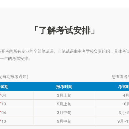
「了解考试安排」
自考开考的所有专业的全部笔试课。非笔试课由主考学校负责组织，具体考
下一年的考试安排。
见当期报考通知）
想查看各
考试期
报考时间
考试
**
04
3月上旬
4
**
10
9月上旬
10
**
04
3月中旬
3月~
**
10
9月中旬
9月~